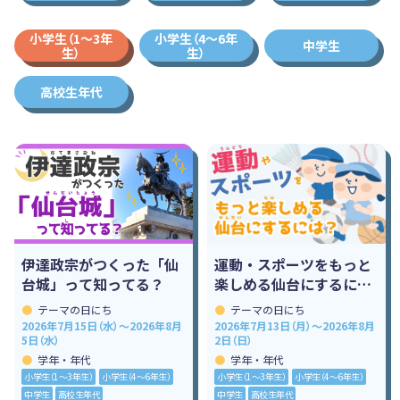
小学生（1〜3年
小学生（4〜6年
中学生
生）
生）
高校生年代
伊達政宗がつくった「仙
運動・スポーツをもっと
台城」って知ってる？
楽しめる仙台にするに
は？🏃‍♂️✨
テーマの日にち
テーマの日にち
2026年7月15日（水）～2026年8月
2026年7月13日（月）～2026年8月
5日（水）
2日（日）
学年・年代
学年・年代
小学生（1〜3年生）
小学生（4〜6年生）
小学生（1〜3年生）
小学生（4〜6年生）
中学生
高校生年代
中学生
高校生年代