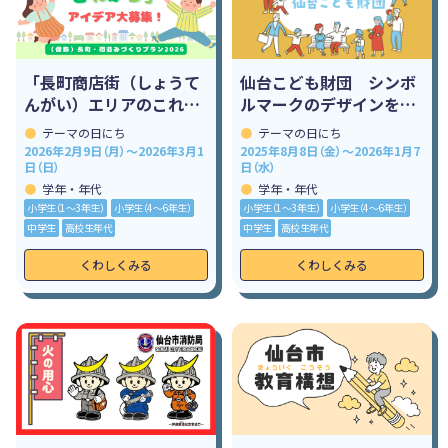
「長町商店街（しょうて
仙台こども財団 シンボ
んがい）エリアのこれか
ルマークのデザインを募
ら」アイデア大ぼしゅ
集（ぼしゅう）！
テーマの日にち
テーマの日にち
う！
2026年2月9日（月）～2026年3月1
2025年8月8日（金）～2026年1月7
日（日）
日（水）
学年・年代
学年・年代
小学生（1〜3年生）
小学生（4〜6年生）
小学生（1〜3年生）
小学生（4〜6年生）
中学生
高校生年代
中学生
高校生年代
くわしくみる
くわしくみる