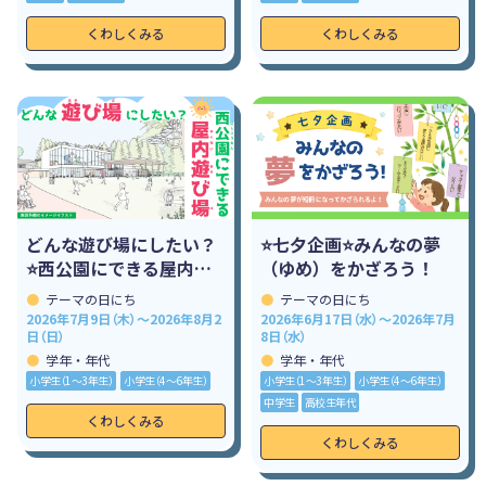
くわしくみる
くわしくみる
どんな遊び場にしたい？
⭐七夕企画⭐みんなの夢
⭐西公園にできる屋内遊
（ゆめ）をかざろう！
び場⭐
テーマの日にち
テーマの日にち
2026年7月9日（木）～2026年8月2
2026年6月17日（水）～2026年7月
日（日）
8日（水）
学年・年代
学年・年代
小学生（1〜3年生）
小学生（4〜6年生）
小学生（1〜3年生）
小学生（4〜6年生）
中学生
高校生年代
くわしくみる
くわしくみる