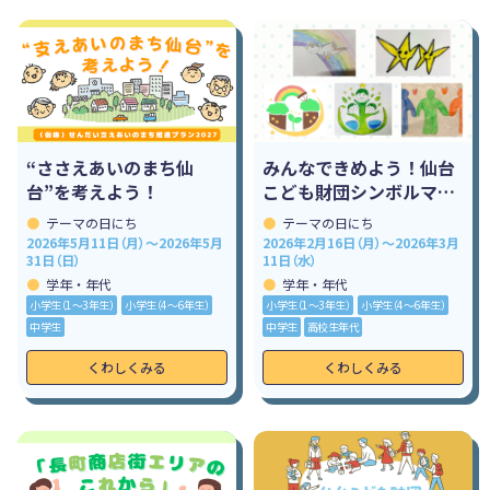
“ささえあいのまち仙
みんなできめよう！仙台
台”を考えよう！
こども財団シンボルマー
クデザイン
テーマの日にち
テーマの日にち
2026年5月11日（月）～2026年5月
2026年2月16日（月）～2026年3月
31日（日）
11日（水）
学年・年代
学年・年代
小学生（1〜3年生）
小学生（4〜6年生）
小学生（1〜3年生）
小学生（4〜6年生）
中学生
中学生
高校生年代
くわしくみる
くわしくみる