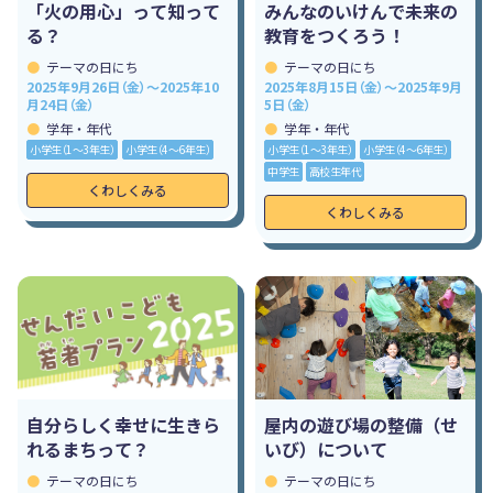
「火の用心」って知って
みんなのいけんで未来の
る？
教育をつくろう！
テーマの日にち
テーマの日にち
2025年9月26日（金）～2025年10
2025年8月15日（金）～2025年9月
月24日（金）
5日（金）
学年・年代
学年・年代
小学生（1〜3年生）
小学生（4〜6年生）
小学生（1〜3年生）
小学生（4〜6年生）
中学生
高校生年代
くわしくみる
くわしくみる
自分らしく幸せに生きら
屋内の遊び場の整備（せ
れるまちって？
いび）について
テーマの日にち
テーマの日にち